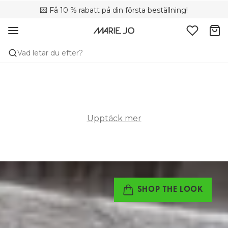
💌 Få 10 % rabatt på din första beställning!
🚚 Fri leverans vid köp över 699 SEK
📦 Kostnadsfria returer
Vad letar du efter?
Upptäck mer
SHOP THE LOOK