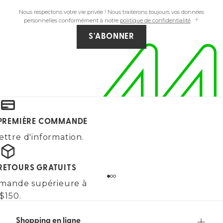
Nous respectons votre vie privée ! Nous traiterons toujours vos données
personnelles conformément à notre
politique de confidentialité
.
S'ABONNER
E PREMIÈRE COMMANDE
ettre d'information.
 RETOURS GRATUITS
mande supérieure à
$150.
Shopping en ligne