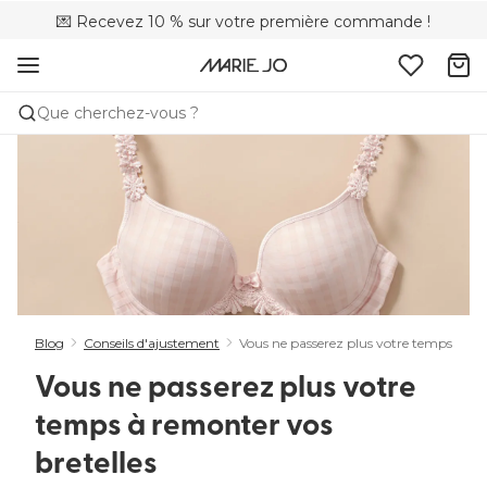
💌 Recevez 10 % sur votre première commande !
🌍Vendu dans 173 boutiques au Canada
🚚 Livraison gratuite à partir de $150
Que cherchez-vous ?
Blog
Conseils d'ajustement
Vous ne passerez plus votre temps à rem
Vous ne passerez plus votre
temps à remonter vos
bretelles