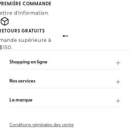
E PREMIÈRE COMMANDE
ettre d'information.
 RETOURS GRATUITS
mande supérieure à
$150.
Shopping en ligne
Nos services
La marque
Conditions générales des vente