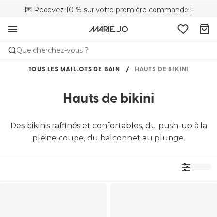
💌 Recevez 10 % sur votre première commande !
🌍Vendu dans 173 boutiques au Canada
🚚 Livraison gratuite à partir de $150
Que cherchez-vous ?
TOUS LES MAILLOTS DE BAIN
HAUTS DE BIKINI
Hauts de bikini
Des bikinis raffinés et confortables, du push-up à la
pleine coupe, du balconnet au plunge.