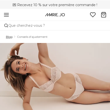
💌 Recevez 10 % sur votre première commande !
🌍Vendu dans 173 boutiques au Canada
🚚 Livraison gratuite à partir de $150
Que cherchez-vous ?
Blog
Conseils d'ajustement