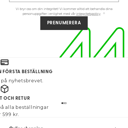
Vi bryr oss om din integritet! Vi kommer alltid att behandla dina
personuppgifter i enlighet med vår
integritetspolicy
.
PRENUMERERA
IN FÖRSTA BESTÄLLNING
på nyhetsbrevet.
KT OCH RETUR
på alla beställningar
 599 kr.