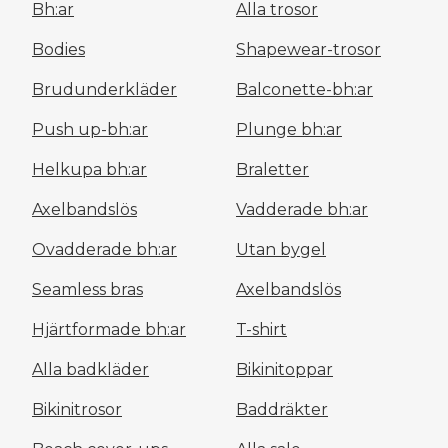
Bh:ar
Alla trosor
Bodies
Shapewear-trosor
Brudunderkläder
Balconette-bh:ar
Push up-bh:ar
Plunge bh:ar
Helkupa bh:ar
Braletter
Axelbandslös
Vadderade bh:ar
Ovadderade bh:ar
Utan bygel
Seamless bras
Axelbandslös
Hjärtformade bh:ar
T-shirt
Alla badkläder
Bikinitoppar
Bikinitrosor
Baddräkter