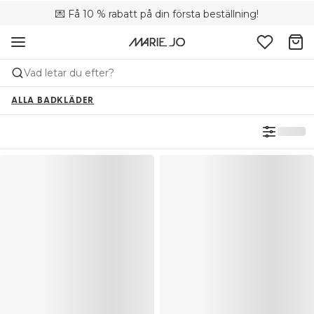
💌 Få 10 % rabatt på din första beställning!
🚚 Fri leverans vid köp över 699 SEK
📦 Kostnadsfria returer
Vad letar du efter?
ALLA BADKLÄDER