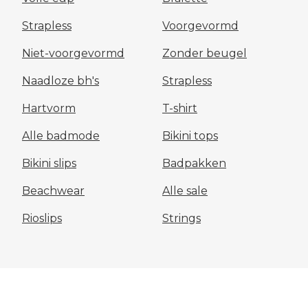
Strapless
Voorgevormd
Niet-voorgevormd
Zonder beugel
Naadloze bh's
Strapless
Hartvorm
T-shirt
Alle badmode
Bikini tops
Bikini slips
Badpakken
Beachwear
Alle sale
Rioslips
Strings