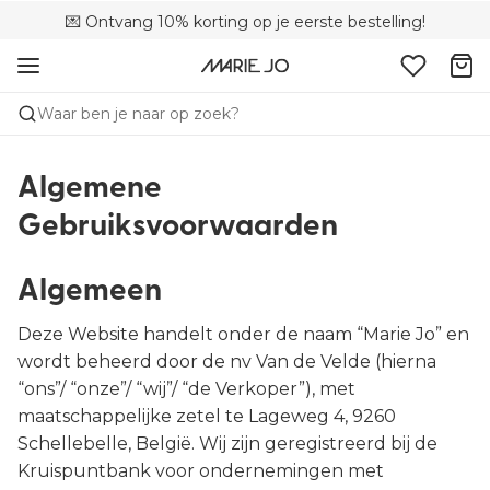
💌 Ontvang 10% korting op je eerste bestelling!
🌍 Verkocht in 353 boetieks in België
🚚 Gratis bezorging boven €90
Waar ben je naar op zoek?
Algemene
Gebruiksvoorwaarden
Algemeen
Deze Website handelt onder de naam “Marie Jo” en
wordt beheerd door de nv Van de Velde (hierna
“ons”/ “onze”/ “wij”/ “de Verkoper”), met
maatschappelijke zetel te Lageweg 4, 9260
Schellebelle, België. Wij zijn geregistreerd bij de
Kruispuntbank voor ondernemingen met