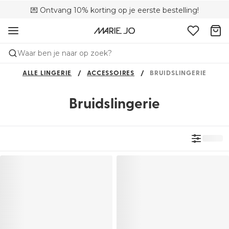
💌 Ontvang 10% korting op je eerste bestelling!
🌍 Verkocht in 353 boetieks in België
🚚 Gratis bezorging boven €90
Waar ben je naar op zoek?
ALLE LINGERIE
ACCESSOIRES
BRUIDSLINGERIE
Bruidslingerie