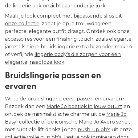
de lingerie ook onzichtbaar onder je jurk.
Maak je look compleet met
bijpassende slips uit
onze collectie
, zodat je op je trouwdag een
perfecte, elegante outfit draagt. Ontdek ook onze
accessoires
voor een finishing touch, zoals elegante
jarretels die je bruidslingerie extra bijzonder maken
of verfijnde
lingerie body's die zorgen voor een
elegante, naadloze look
.
Bruidslingerie passen en
ervaren
Wil je de bruidslingerie eerst passen en ervaren?
Bezoek dan een
Marie Jo boetiek in jouw buurt
en
ontdek de minimalistische charme uit de
Marie Jo
Basyl collectie
of de iconische
Marie Jo Avero serie
,
met subtiele lift dankzij onze
push-up bh's
uit onze
collectie
volle cup bh's
. Laat je ook inspireren door