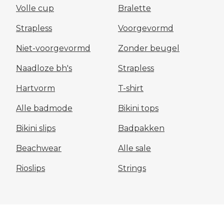
Volle cup
Bralette
Strapless
Voorgevormd
Niet-voorgevormd
Zonder beugel
Naadloze bh's
Strapless
Hartvorm
T-shirt
Alle badmode
Bikini tops
Bikini slips
Badpakken
Beachwear
Alle sale
Rioslips
Strings