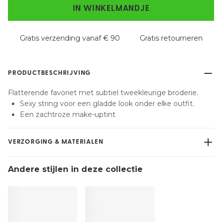
IN WINKELMANDJE
Gratis verzending vanaf € 90
Gratis retourneren
PRODUCTBESCHRIJVING
Flatterende favoriet met subtiel tweekleurige broderie.
Sexy string voor een gladde look onder elke outfit.
Een zachtroze make-uptint
VERZORGING & MATERIALEN
Niet bleken
Andere stijlen in deze collectie
Geen professionele reiniging
Niet trommeldrogen
30 °C normaal programma
°
30
Niet strijken
Katoen:9%, Elastaan:12%, Polyester:44%,