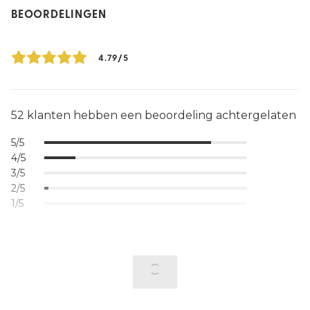
BEOORDELINGEN
4.79/5
52 klanten hebben een beoordeling achtergelaten
5/5
4/5
3/5
2/5
1/5