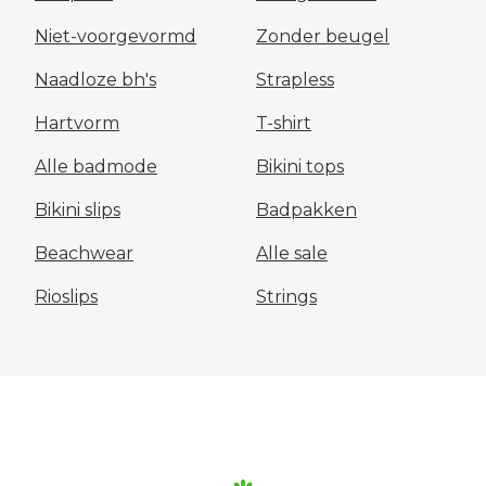
Niet-voorgevormd
Zonder beugel
Naadloze bh's
Strapless
Hartvorm
T-shirt
Alle badmode
Bikini tops
Bikini slips
Badpakken
Beachwear
Alle sale
Rioslips
Strings