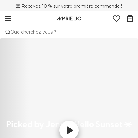
💌 Recevez 10 % sur votre première commande !
🚚 Livraison gratuite à partir de 90 €
📦 Retours gratuits
Que cherchez-vous ?
Picked by Jenna: Hello Sunset ☀️