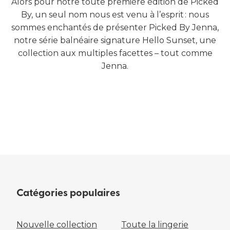
Alors pour notre toute première édition de Picked
By, un seul nom nous est venu à l’esprit : nous
sommes enchantés de présenter Picked By Jenna,
notre série balnéaire signature Hello Sunset, une
collection aux multiples facettes – tout comme
Jenna.
ACHETER LINGERIE
ACHETER DES MAILLOTS DE BAIN
Catégories populaires
Nouvelle collection
Toute la lingerie