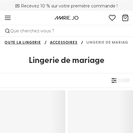
💌 Recevez 10 % sur votre première commande !
🌍 Vendu dans 353 boutiques au Belux
🚚 Livraison gratuite à partir de 90 €
Que cherchez-vous ?
TOUTE LA LINGERIE
ACCESSOIRES
LINGERIE DE MARIAGE
Lingerie de mariage