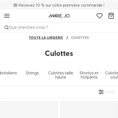
💌 Recevez 10 % sur votre première commande !
🚚 Livraison gratuite à partir de 90 €
📦 Retours gratuits
Que cherchez-vous ?
TOUTE LA LINGERIE
CULOTTES
Culottes
 brésiliens
Strings
Culottes taille
Shortys et
Culott
haute
hotpants
cou