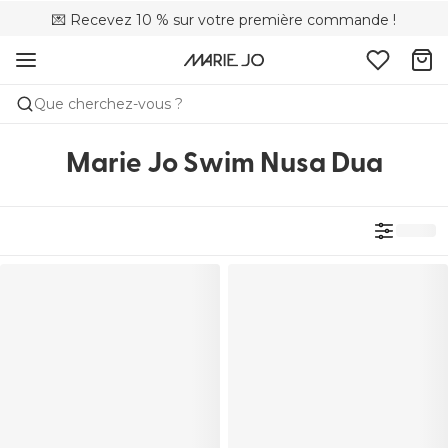
💌 Recevez 10 % sur votre première commande !
🌍Vendu dans 173 boutiques au Canada
🚚 Livraison gratuite à partir de $150
Que cherchez-vous ?
Marie Jo Swim Nusa Dua