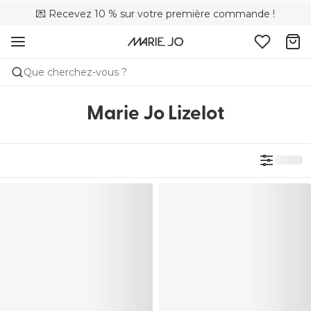
💌 Recevez 10 % sur votre première commande !
🌍Vendu dans 173 boutiques au Canada
🚚 Livraison gratuite à partir de $150
Que cherchez-vous ?
Marie Jo Lizelot