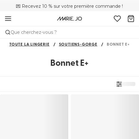
💌 Recevez 10 % sur votre première commande !
🌍Vendu dans 173 boutiques au Canada
🚚 Livraison gratuite à partir de $150
Que cherchez-vous ?
TOUTE LA LINGERIE
SOUTIENS-GORGE
BONNET E+
Bonnet E+