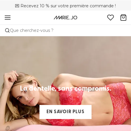
💌 Recevez 10 % sur votre première commande !
🌍Vendu dans 173 boutiques au Canada
🚚 Livraison gratuite à partir de $150
Que cherchez-vous ?
La dentelle, sans compromis.
EN SAVOIR PLUS​