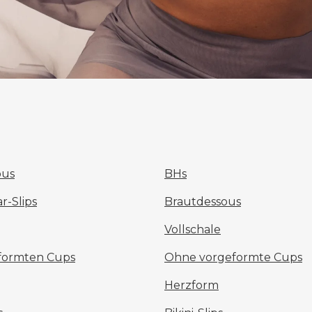
ous
BHs
-Slips
Brautdessous
Vollschale
eformten Cups
Ohne vorgeformte Cups
Herzform