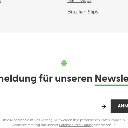
s
Bikini-Slips
Brazilian Slips
eldung für unseren
Newsle
ANM
Ihre Privatsphäre ist uns wichtig! Wir werden Ihre persönlichen Daten immer in
Übereinstimmung mit unserer
Datenschutzerklärung
verarbeiten.