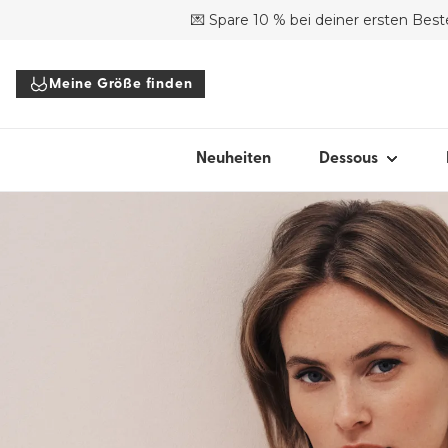
💌 Spare 10 % bei deiner ersten Best
SHOP NACH STIL
Meine Größe finden
BHs
Slips
Bodys
Neuheiten
Dessous
Tops
Accessoires
Alle Dessous
Meine Größ