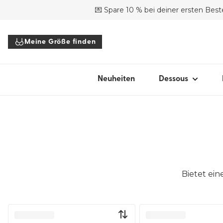
💌 Spare 10 % bei deiner ersten Best
SHOP NACH STIL
Meine Größe finden
BHs
Slips
Bodys
Neuheiten
Dessous
Tops
Accessoires
Alle Dessous
Meine Größ
Bietet ei