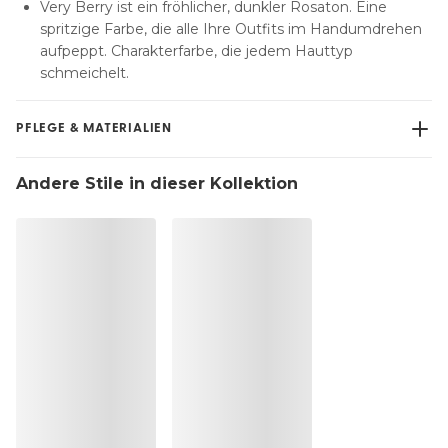
Very Berry ist ein fröhlicher, dunkler Rosaton. Eine
spritzige Farbe, die alle Ihre Outfits im Handumdrehen
aufpeppt. Charakterfarbe, die jedem Hauttyp
schmeichelt.
PFLEGE & MATERIALIEN
Nicht bleichen
Andere Stile in dieser Kollektion
Keine professionelle Reinigung
Nicht im Wäschetrockner trocknen
30°C Normalwaschgang
°
30
Nicht bügein
Baumwolle:2%, Polyamid:79%, Polyester:4%,
Elasthan:15%