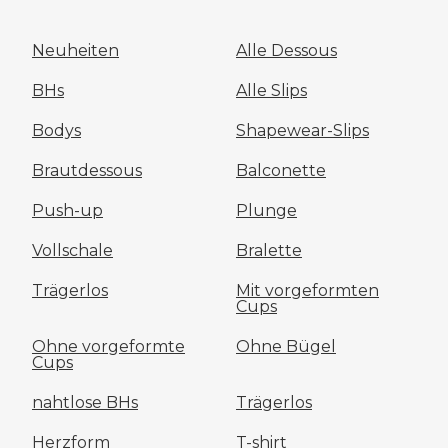
Neuheiten
Alle Dessous
BHs
Alle Slips
Bodys
Shapewear-Slips
Brautdessous
Balconette
Push-up
Plunge
Vollschale
Bralette
Trägerlos
Mit vorgeformten
Cups
Ohne vorgeformte
Ohne Bügel
Cups
nahtlose BHs
Trägerlos
Herzform
T-shirt