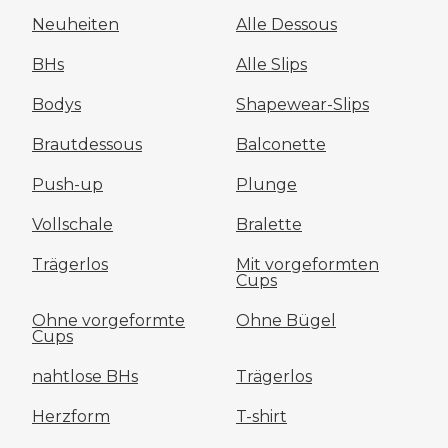
Neuheiten
Alle Dessous
BHs
Alle Slips
Bodys
Shapewear-Slips
Brautdessous
Balconette
Push-up
Plunge
Vollschale
Bralette
Trägerlos
Mit vorgeformten
Cups
Ohne vorgeformte
Ohne Bügel
Cups
nahtlose BHs
Trägerlos
Herzform
T-shirt