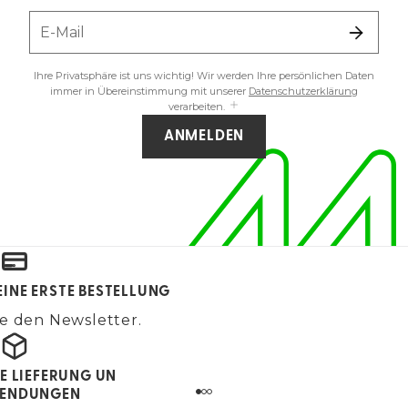
E-Mail
Ihre Privatsphäre ist uns wichtig! Wir werden Ihre persönlichen Daten
immer in Übereinstimmung mit unserer
Datenschutzerklärung
verarbeiten.
ANMELDEN
EINE ERSTE BESTELLUNG
e den Newsletter.
E LIEFERUNG UN
ENDUNGEN