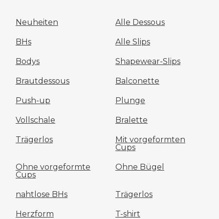
Neuheiten
Alle Dessous
BHs
Alle Slips
Bodys
Shapewear-Slips
Brautdessous
Balconette
Push-up
Plunge
Vollschale
Bralette
Trägerlos
Mit vorgeformten
Cups
Ohne vorgeformte
Ohne Bügel
Cups
nahtlose BHs
Trägerlos
Herzform
T-shirt