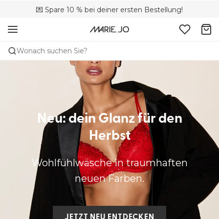
🚚 Kostenloser Versand bei Bestellungen über 90 €
💌 Spare 10 % bei deiner ersten Bestellung!
📦 Kostenlose Rücksendungen
Wonach suchen Sie?
Neu: dein Glanz für den
Herbst
Wohlfühlwäsche in traumhaften
neuen Farben.
JETZT NEU ENTDECKEN