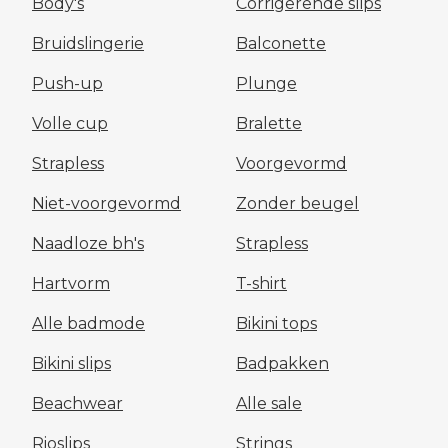
Body's
Corrigerende slips
Bruidslingerie
Balconette
Push-up
Plunge
Volle cup
Bralette
Strapless
Voorgevormd
Niet-voorgevormd
Zonder beugel
Naadloze bh's
Strapless
Hartvorm
T-shirt
Alle badmode
Bikini tops
Bikini slips
Badpakken
Beachwear
Alle sale
Rioslips
Strings