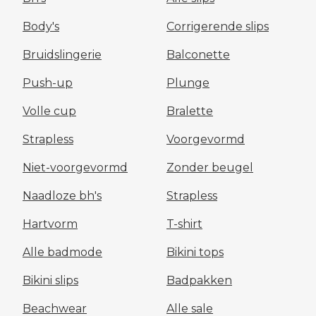
Body's
Corrigerende slips
Bruidslingerie
Balconette
Push-up
Plunge
Volle cup
Bralette
Strapless
Voorgevormd
Niet-voorgevormd
Zonder beugel
Naadloze bh's
Strapless
Hartvorm
T-shirt
Alle badmode
Bikini tops
Bikini slips
Badpakken
Beachwear
Alle sale