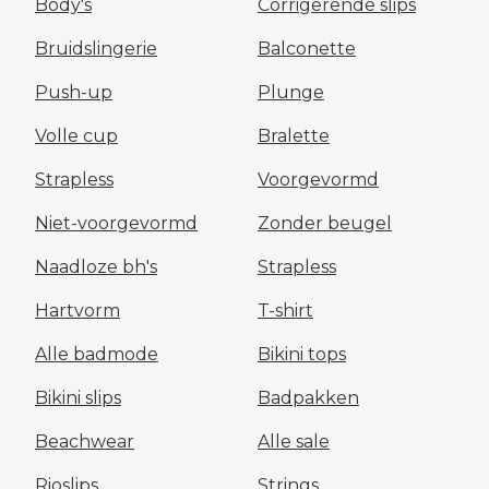
Body's
Corrigerende slips
Bruidslingerie
Balconette
Push-up
Plunge
Volle cup
Bralette
Strapless
Voorgevormd
Niet-voorgevormd
Zonder beugel
Naadloze bh's
Strapless
Hartvorm
T-shirt
Alle badmode
Bikini tops
Bikini slips
Badpakken
Beachwear
Alle sale
Rioslips
Strings