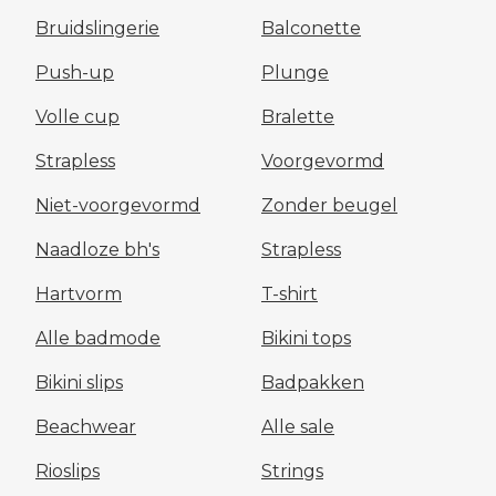
Bruidslingerie
Balconette
Push-up
Plunge
Volle cup
Bralette
Strapless
Voorgevormd
Niet-voorgevormd
Zonder beugel
Naadloze bh's
Strapless
Hartvorm
T-shirt
Alle badmode
Bikini tops
Bikini slips
Badpakken
Beachwear
Alle sale
Rioslips
Strings