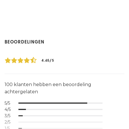
BEOORDELINGEN
4.65/5
100 klanten hebben een beoordeling
achtergelaten
5/5
4/5
3/5
2/5
1/5