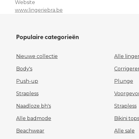
Website
www.lingeriebra.be
Populaire categorieën
Nieuwe collectie
Alle linge
Body's
Corrigere
Push-up
Plunge
Strapless
Voorgev
Naadloze bh's
Strapless
Alle badmode
Bikini top
Beachwear
Alle sale