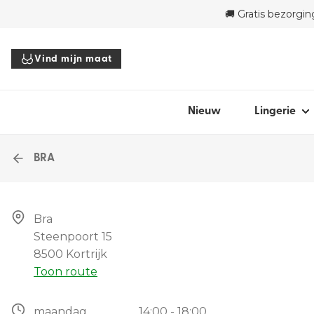
🚚 Gratis bezorgi
SHOP OP ST
Vind mijn maat
Bh's
Slips
Body's
Nieuw
Lingerie
Tops
Accessoire
BRA
Alle linger
Bra

Steenpoort 15

Vind
8500 Kortrijk
Toon route
maandag
14:00 - 18:00