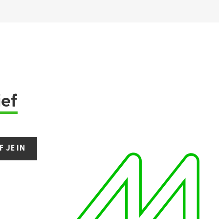
ief
F JE IN