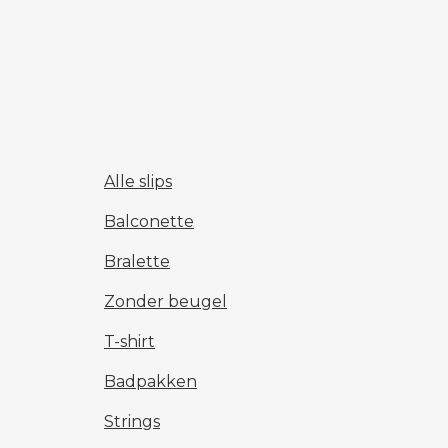
Alle slips
Balconette
Bralette
Zonder beugel
T-shirt
Badpakken
Strings