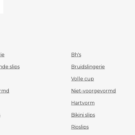
rie
Bh's
nde slips
Bruidslingerie
Volle cup
ormd
Niet-voorgevormd
Hartvorm
s
Bikini slips
Rioslips