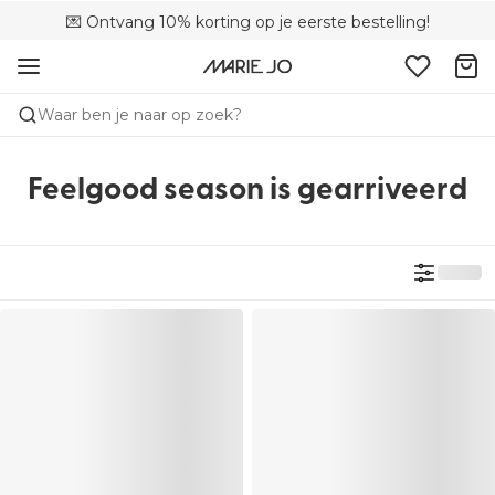
💌 Ontvang 10% korting op je eerste bestelling!
🌍 Verkocht in 353 boetieks in België
🚚 Gratis bezorging boven €90
Waar ben je naar op zoek?
Feelgood season is gearriveerd