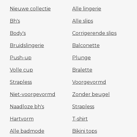
Nieuwe collectie
Alle lingerie
Bh's
Alle slips
Body's
Corrigerende slips
Bruidslingerie
Balconette
Push-up
Plunge
Volle cup
Bralette
Strapless
Voorgevormd
Niet-voorgevormd
Zonder beugel
Naadloze bh's
Strapless
Hartvorm
T-shirt
Alle badmode
Bikini tops