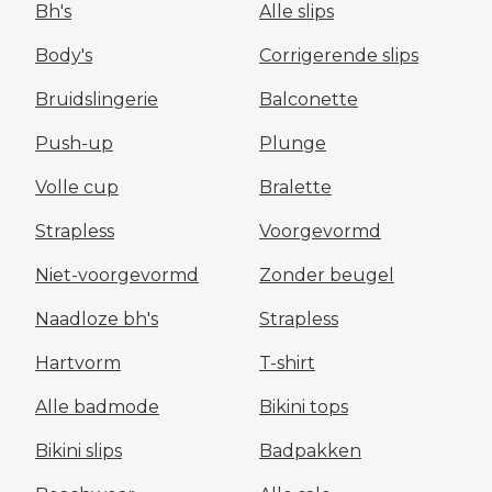
Bh's
Alle slips
Body's
Corrigerende slips
Bruidslingerie
Balconette
Push-up
Plunge
Volle cup
Bralette
Strapless
Voorgevormd
Niet-voorgevormd
Zonder beugel
Naadloze bh's
Strapless
Hartvorm
T-shirt
Alle badmode
Bikini tops
Bikini slips
Badpakken