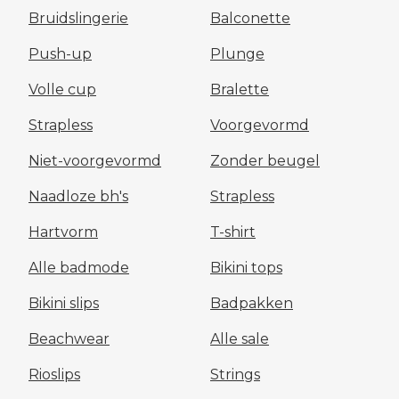
Bruidslingerie
Balconette
Push-up
Plunge
Volle cup
Bralette
Strapless
Voorgevormd
Niet-voorgevormd
Zonder beugel
Naadloze bh's
Strapless
Hartvorm
T-shirt
Alle badmode
Bikini tops
Bikini slips
Badpakken
Beachwear
Alle sale
Rioslips
Strings