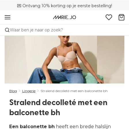
💌 Ontvang 10% korting op je eerste bestelling!
🌍 Verkocht in 353 boetieks in België
🚚 Gratis bezorging boven €90
Waar ben je naar op zoek?
Blog
Lingerie
Stralend decolleté met een balconette bh
Stralend decolleté met een
balconette bh
Een balconette bh
heeft een brede halslijn