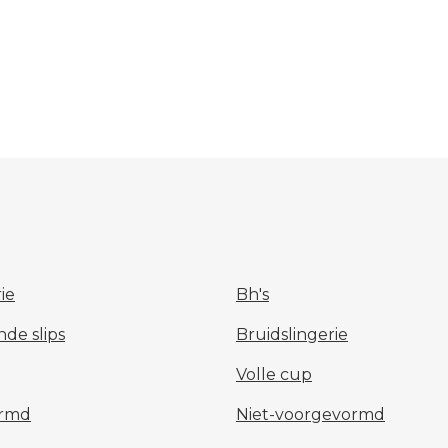
rie
Bh's
nde slips
Bruidslingerie
Volle cup
ormd
Niet-voorgevormd