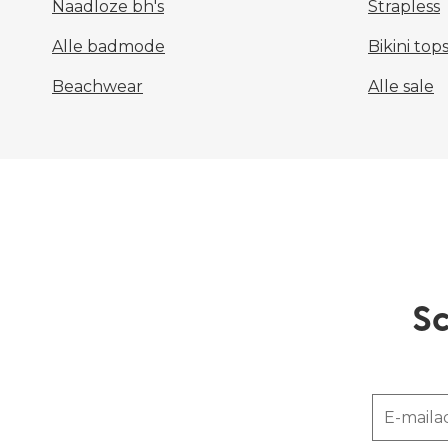
Naadloze bh's
Strapless
Alle badmode
Bikini top
Beachwear
Alle sale
Sc
E-maila