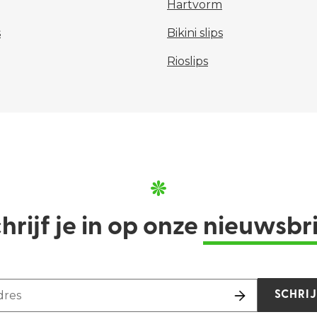
Hartvorm
s
Bikini slips
Rioslips
hrijf je in op onze
nieuwsbr
dres
SCHRIJ