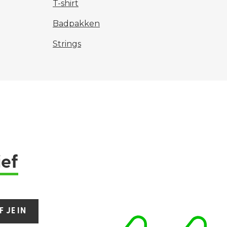
T-shirt
Badpakken
Strings
ief
F JE IN