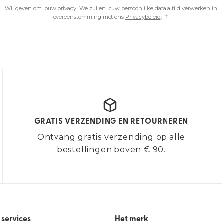
Wij geven om jouw privacy! We zullen jouw persoonlijke data altijd verwerken in
overeenstemming met ons
Privacybeleid
.
GRATIS VERZENDING EN RETOURNEREN
Ontvang gratis verzending op alle
bestellingen boven € 90.
 services
Het merk