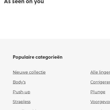
As seen on you
Populaire categorieën
Nieuwe collectie
Alle linge
Body's
Corrigere
Push-up
Plunge
Strapless
Voorgev