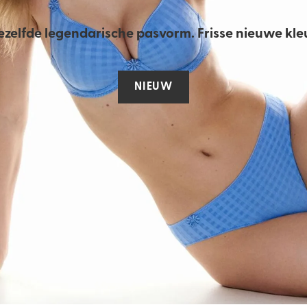
Vind mijn maat
ezelfde legendarische pasvorm.​ Frisse nieuwe kleu
NIEUW