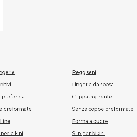
Trova la mia taglia
ingerie
Reggiseni
itivi
Lingerie da sposa
a profonda
Coppa coprente
e preformate
Senza coppe preformate
lline
Forma a cuore
per bikini
Slip per bikini