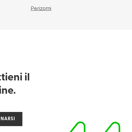
Perizomi
ieni il
ine.
NARSI