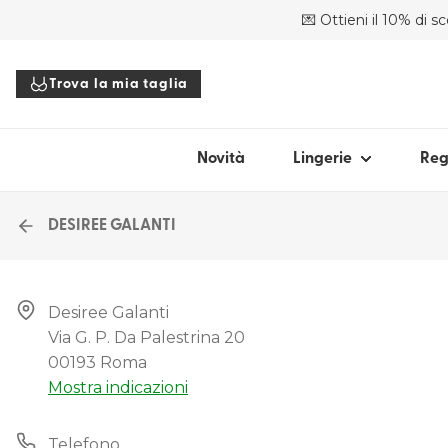
💌 Ottieni il 10% di s
ACQUISTA PER STILE
ACQ
Trova la mia taglia
Reggiseni
For
Slip
Bal
Body
Pu
Novità
Lingerie
Reg
Top
Sco
Accessori
Co
DESIREE GALANTI
Bra
Tutta la lingerie
Sen
Desiree Galanti

Per
Via G. P. Da Palestrina 20

Trova la mia ta
Spa
00193 Roma
Mostra indicazioni
Tut
Telefono