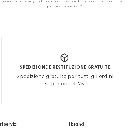
teniamo alla tua privacy! Tratteremo sempre i vostri dati personali in conformità alla no
politica sulla privacy
.
SPEDIZIONE E RESTITUZIONE GRATUITE
Spedizione gratuita per tutti gli ordini
superiori a € 75.
ri servizi
Il brand