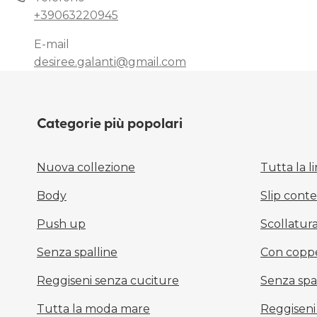
+39063220945
E-mail
desiree.galanti@gmail.com
Categorie più popolari
Nuova collezione
Tutta la l
Body
Slip conten
Push up
Scollatur
Senza spalline
Con copp
Reggiseni senza cuciture
Senza spa
Tutta la moda mare
Reggiseni 