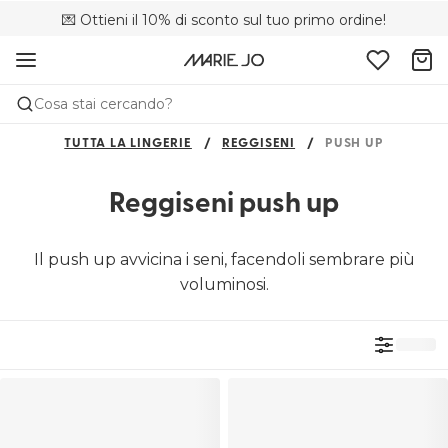
💌 Ottieni il 10% di sconto sul tuo primo ordine!
🚚 Consegna gratuita sopra i €75
📦 Resi gratuiti
Cosa stai cercando?
TUTTA LA LINGERIE
REGGISENI
PUSH UP
Reggiseni push up
Il push up avvicina i seni, facendoli sembrare più
voluminosi.