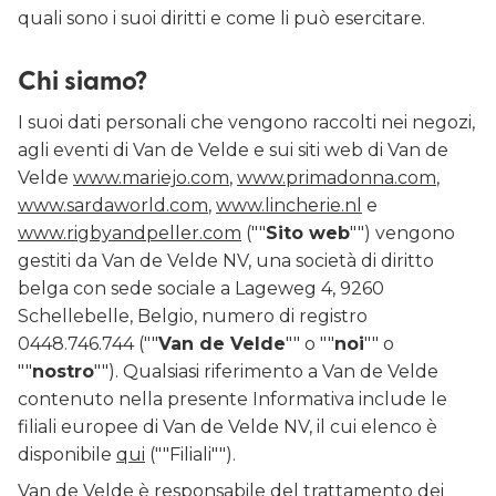
quali sono i suoi diritti e come li può esercitare.
Chi siamo?
I suoi dati personali che vengono raccolti nei negozi,
agli eventi di Van de Velde e sui siti web di Van de
Velde
www.mariejo.com
,
www.primadonna.com
,
www.sardaworld.com
,
www.lincherie.nl
e
www.rigbyandpeller.com
(""
Sito web
"") vengono
gestiti da Van de Velde NV, una società di diritto
belga con sede sociale a Lageweg 4, 9260
Schellebelle, Belgio, numero di registro
0448.746.744 (""
Van de Velde
"" o ""
noi
"" o
""
nostro
""). Qualsiasi riferimento a Van de Velde
contenuto nella presente Informativa include le
filiali europee di Van de Velde NV, il cui elenco è
disponibile
qui
(""Filiali"").
Van de Velde è responsabile del trattamento dei