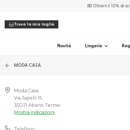
💌 Ottieni il 10% di s
ACQUISTA PER STILE
ACQ
Trova la mia taglia
Reggiseni
For
Slip
Bal
Body
Pu
Novità
Lingerie
Reg
Top
Sco
Accessori
Co
MODA CASA
Bra
Tutta la lingerie
Sen
Moda Casa

Per
Via Japelli 15

Trova la mia ta
Spa
35031 Abano Terme
Mostra indicazioni
Tut
Telefono