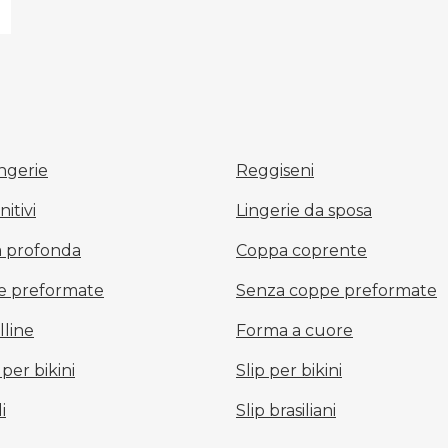
Trova la mia taglia
ingerie
Reggiseni
itivi
Lingerie da sposa
a profonda
Coppa coprente
e preformate
Senza coppe preformate
lline
Forma a cuore
per bikini
Slip per bikini
i
Slip brasiliani