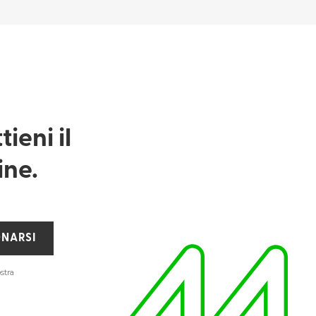
ieni il
ine.
NARSI
stra