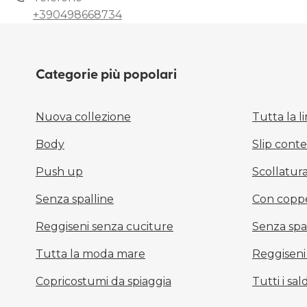
+390498668734
Categorie più popolari
Nuova collezione
Tutta la l
Body
Slip conten
Push up
Scollatur
Senza spalline
Con copp
Reggiseni senza cuciture
Senza spa
Tutta la moda mare
Reggiseni 
Copricostumi da spiaggia
Tutti i sald