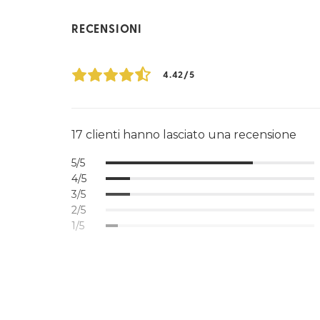
RECENSIONI
4.42/5
17 clienti hanno lasciato una recensione
5/5
4/5
3/5
2/5
1/5