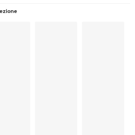
llezione
mente a secco
opporta l' asciugatura in tamburo
30°C
pporta la stiratura
%, Polyester:5%, Polyamide:79%