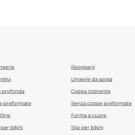
ingerie
Reggiseni
itivi
Lingerie da sposa
a profonda
Coppa coprente
e preformate
Senza coppe preformate
lline
Forma a cuore
per bikini
Slip per bikini