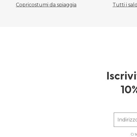
Copricostumi da spiaggia
Tutti i sald
Iscriv
10%
Indirizz
Ci 