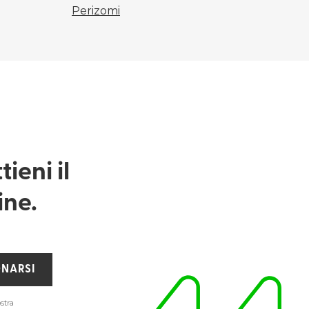
Perizomi
ieni il
ine.
NARSI
stra