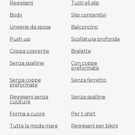
Reggiseni
Tutti gli slip
Body
Slip contenitivi
Lingerie da sposa
Balconcino
Push up
Scollatura profonda
Coppa coprente
Bralette
Senza spalline
Con coppe
preformate
Senza coppe
Senza ferretto
preformate
Reggiseni senza
Senza spalline
cuciture
Forma a cuore
Per t-shirt
Tutta la moda mare
Reggiseni per bikini