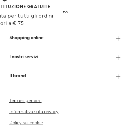
STITUZIONE GRATUITE
a per tutti gli ordini
ori a € 75.
Shopping online
I nostri servizi
Il brand
Termini generali
Informativa sulla privacy
Policy sui cookie