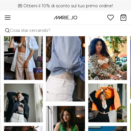
💌 Ottieni il 10% di sconto sul tuo primo ordine!
🚚 Consegna gratuita sopra i €75
📦 Resi gratuiti
Cosa stai cercando?