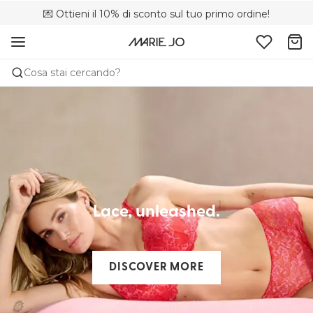
💌 Ottieni il 10% di sconto sul tuo primo ordine!
🌍 Venduto in 181 boutique in Italia
🚚 Consegna gratuita sopra i €75
Cosa stai cercando?
Lace, unleashed.​
DISCOVER MORE