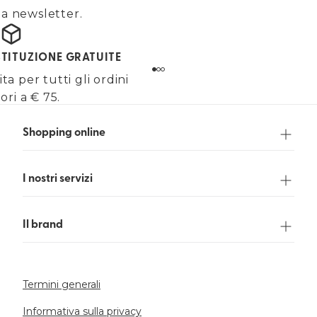
alla newsletter.
STITUZIONE GRATUITE
a per tutti gli ordini
ori a € 75.
Shopping online
I nostri servizi
Il brand
Termini generali
Informativa sulla privacy