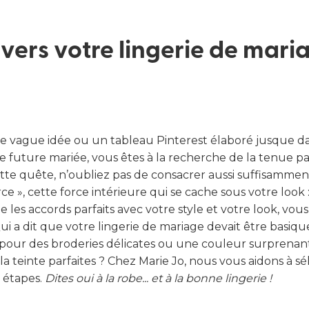
Trouver ma taille
 vers votre lingerie de mari
 vague idée ou un tableau Pinterest élaboré jusque da
ue future mariée, vous êtes à la recherche de la tenue pa
tte quête, n’oubliez pas de consacrer aussi suffisammen
orce », cette force intérieure qui se cache sous votre look :
ue les accords parfaits avec votre style et votre look, vou
ui a dit que votre lingerie de mariage devait être basiqu
pour des broderies délicates ou une couleur surprena
 la teinte parfaites ? Chez Marie Jo, nous vous aidons à sé
5 étapes.
Dites oui à la robe... et à la bonne lingerie !