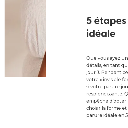
5 étapes
idéale
Que vous ayez une
détails, en tant q
jour J. Pendant ce
votre « invisible f
si votre parure jo
resplendissante. Q
empêche d’opter 
choisir la forme et
parure idéale en 