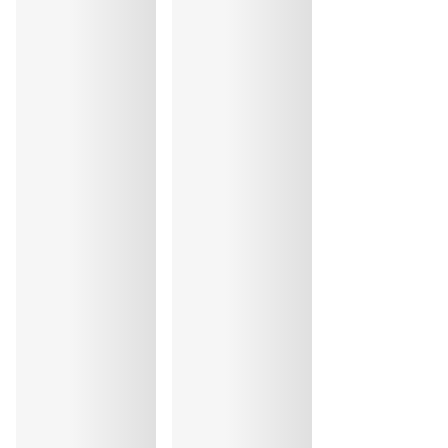
Lavage à la main
Repassage exclu
Elasthanne:14%, Polyester:54%, Polyamide:32%