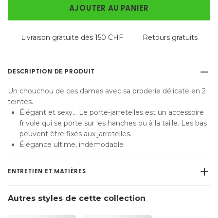
AJOUTER AU PANIER
Livraison gratuite dès 150 CHF
Retours gratuits
DESCRIPTION DE PRODUIT
Un chouchou de ces dames avec sa broderie délicate en 2
teintes.
Élégant et sexy… Le porte-jarretelles est un accessoire
frivole qui se porte sur les hanches ou à la taille. Les bas
peuvent être fixés aux jarretelles.
Élégance ultime, indémodable
ENTRETIEN ET MATIÈRES
Ne pas blanchir
Autres styles de cette collection
Lavage professionnel exclu
Séchage à la machine exclu