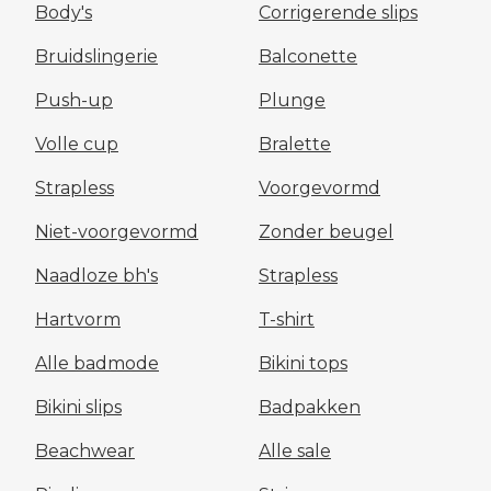
Body's
Corrigerende slips
Bruidslingerie
Balconette
Push-up
Plunge
Volle cup
Bralette
Strapless
Voorgevormd
Niet-voorgevormd
Zonder beugel
Naadloze bh's
Strapless
Hartvorm
T-shirt
Alle badmode
Bikini tops
Bikini slips
Badpakken
Beachwear
Alle sale