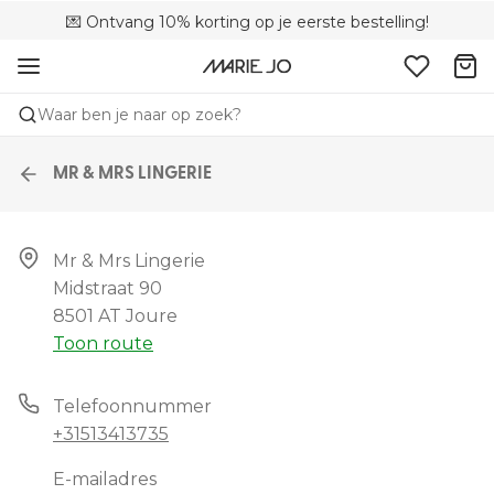
💌 Ontvang 10% korting op je eerste bestelling!
🚚 Gratis bezorging boven €90
📦 Gratis retourneren
Waar ben je naar op zoek?
MR & MRS LINGERIE
Mr & Mrs Lingerie

Midstraat 90

8501 AT Joure
Toon route
Telefoonnummer
+31513413735
E-mailadres