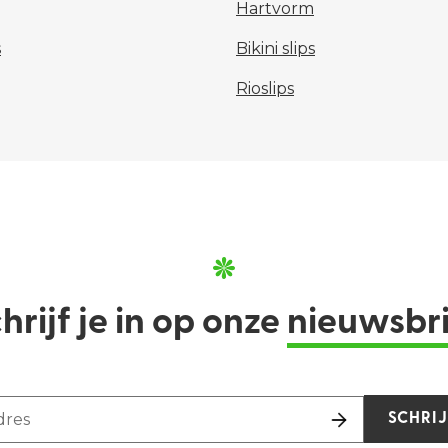
Hartvorm
s
Bikini slips
Rioslips
hrijf je in op onze
nieuwsbr
dres
SCHRIJ