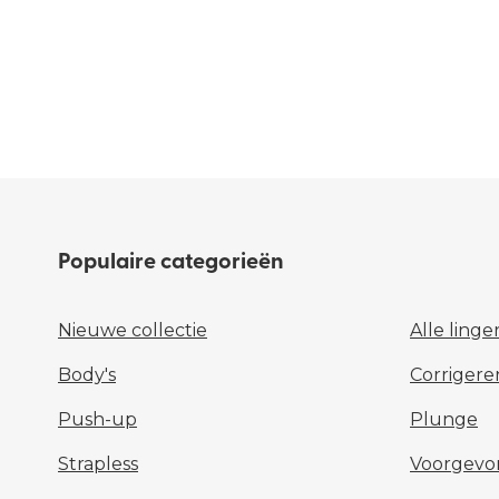
Populaire categorieën
Nieuwe collectie
Alle linge
Body's
Corrigere
Push-up
Plunge
Strapless
Voorgev