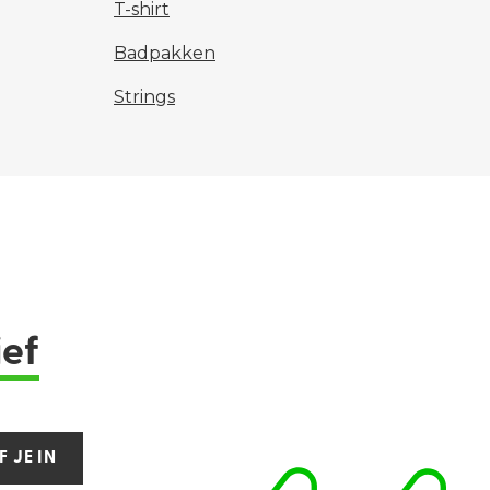
T-shirt
Badpakken
Strings
ief
F JE IN