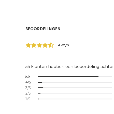
BEOORDELINGEN
4.62/5
55 klanten hebben een beoordeling achte
5/5
4/5
3/5
2/5
1/5