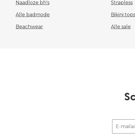
Naadloze bh's
Strapless
Alle badmode
Bikini top
Beachwear
Alle sale
Sc
E-maila