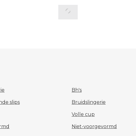
rie
Bh's
nde slips
Bruidslingerie
Volle cup
ormd
Niet-voorgevormd