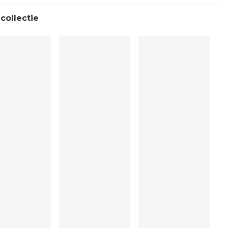
collectie
ging
ma
, Polyester:5%, Polyamide:77%