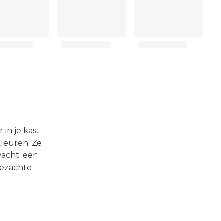
in je kast:
kleuren. Ze
wacht: een
dezachte