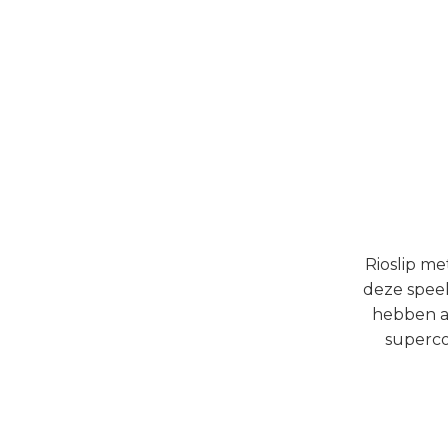
Rioslip me
deze speel
hebben al
superco