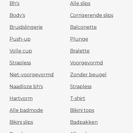
Bh's
Alle slips
Body's
Corrigerende slips
Bruidslingerie
Balconette
Push-up
Plunge
Volle cup
Bralette
Strapless
Voorgevormd
Niet-voorgevormd
Zonder beugel
Naadloze bh's
Strapless
Hartvorm
T-shirt
Alle badmode
Bikini tops
Bikini slips
Badpakken