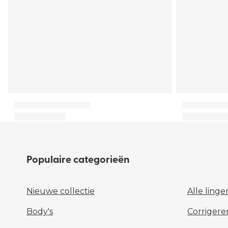
Populaire categorieën
Nieuwe collectie
Alle linge
Body's
Corrigere