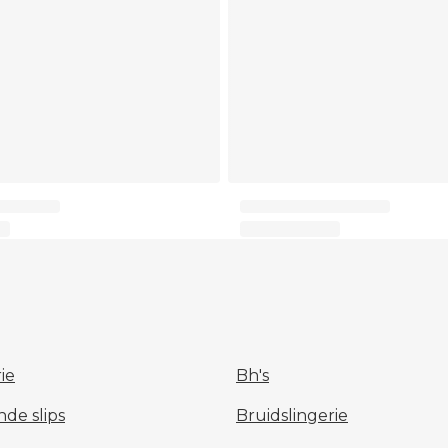
rie
Bh's
nde slips
Bruidslingerie