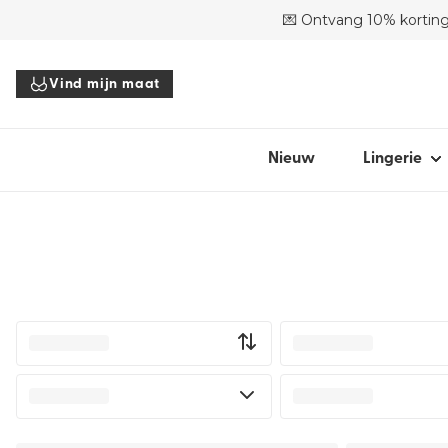
💌 Ontvang 10% korting 
SHOP OP ST
Vind mijn maat
Bh's
Slips
Body's
Nieuw
Lingerie
Tops
Accessoire
Alle linger
Vind