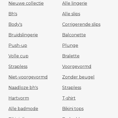
Nieuwe collectie
Alle lingerie
Bh's
Alle slips
Body's
Corrigerende slips
Bruidslingerie
Balconette
Push-up
Plunge
Volle cup
Bralette
Strapless
Voorgevormd
Niet-voorgevormd
Zonder beugel
Naadloze bh's
Strapless
Hartvorm
T-shirt
Alle badmode
Bikini tops