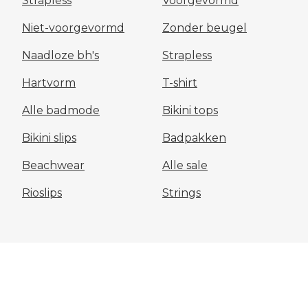
Strapless
Voorgevormd
Niet-voorgevormd
Zonder beugel
Naadloze bh's
Strapless
Hartvorm
T-shirt
Alle badmode
Bikini tops
Bikini slips
Badpakken
Beachwear
Alle sale
Rioslips
Strings