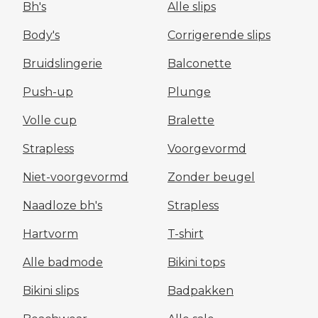
Bh's
Alle slips
Body's
Corrigerende slips
Bruidslingerie
Balconette
Push-up
Plunge
Volle cup
Bralette
Strapless
Voorgevormd
Niet-voorgevormd
Zonder beugel
Naadloze bh's
Strapless
Hartvorm
T-shirt
Alle badmode
Bikini tops
Bikini slips
Badpakken