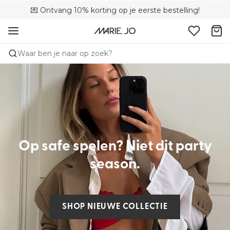
💌 Ontvang 10% korting op je eerste bestelling!
🚚 Gratis bezorging boven €90
📦 Gratis retourneren
Waar ben je naar op zoek?
Op safe spelen? Niet dit party
season.
SHOP NIEUWE COLLECTIE