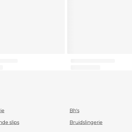
rie
Bh's
nde slips
Bruidslingerie