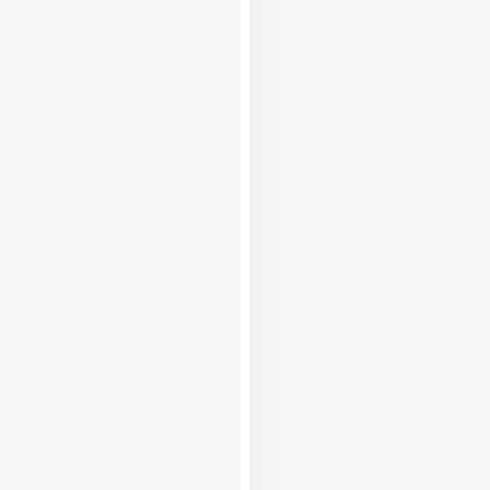
Vind mijn maat